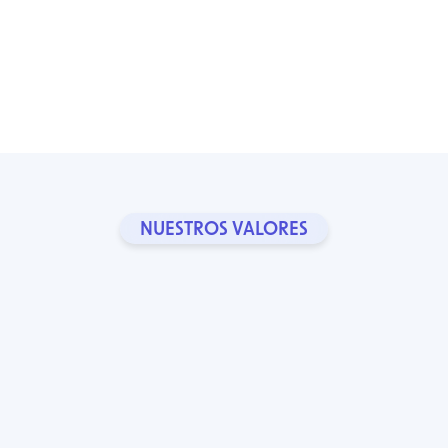
al
Colaboradores en Eur
opa
NUESTROS VALORES