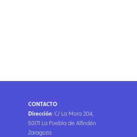
Tráfico propio que coo
tiempo real.
Reporte y POD digital al 
Footer
CONTACTO
Dirección
: C/ La Mora 204,
50171 La Puebla de Alfindén
Zaragoza