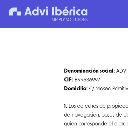
Saltar
Saltar
al
al
contenido
pie
principal
de
página
Denominación social:
ADVI 
CIF:
B99536997
Domicilio:
C/ Mosen Primitiv
1.
Los derechos de propiedad 
de navegación, bases de dat
quien corresponde el ejerci