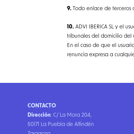
9.
Todo enlace de terceros a
10.
ADVI IBERICA SL y el usua
tribunales del domicilio de
En el caso de que el usuari
renuncia expresa a cualquie
Footer
CONTACTO
Dirección
: C/ La Mora 204,
50171 La Puebla de Alfindén
Zaragoza