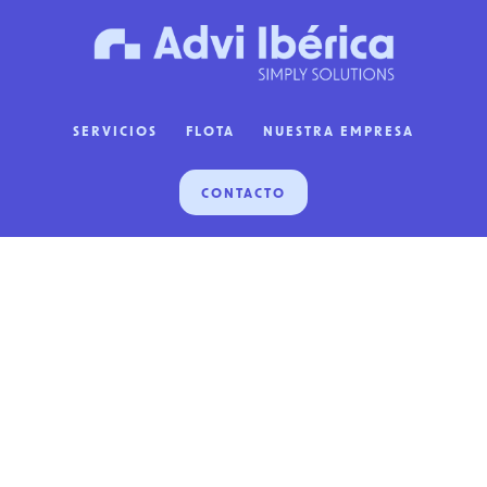
Saltar
Saltar
al
al
contenido
pie
principal
de
SERVICIOS
FLOTA
NUESTRA EMPRESA
página
CONTACTO