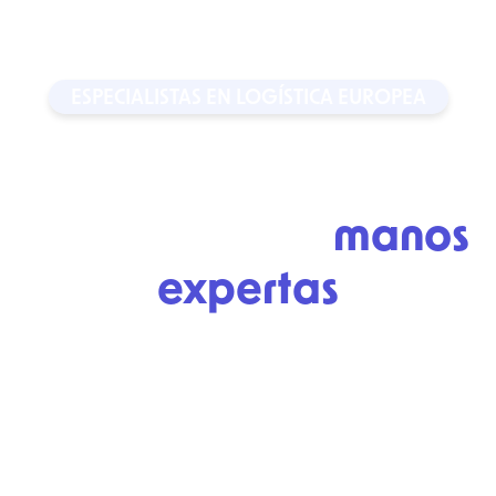
ESPECIALISTAS EN LOGÍSTICA EUROPEA
Ahorra en tus envíos
dejándolos en
manos
expertas
Soluciones logísticas con atención personalizada y
seguimiento continuo de sus envíos nacionales e
internacionales. Sus mercancías siempre bajo
control.